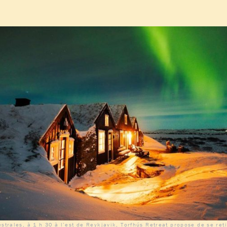
estrales, à 1 h 30 à l’est de Reykjavik, Torfhús Retreat propose de se ret