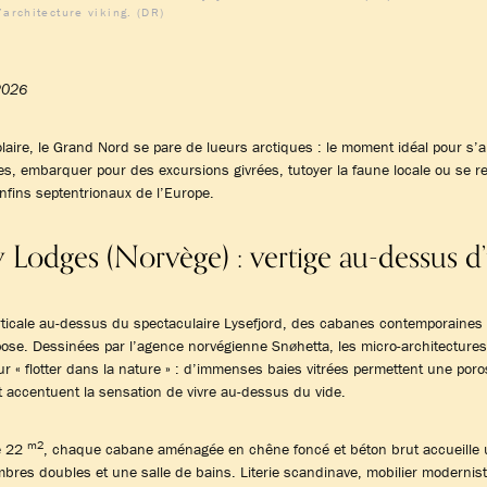
architecture viking. (DR)
2026
 polaire, le Grand Nord se pare de lueurs arctiques : le moment idéal pour s’
s, embarquer pour des excursions givrées, tutoyer la faune locale ou se ret
nfins septentrionaux de l’Europe.
 Lodges (Norvège) : vertige au-dessus d’
rticale au-dessus du spectaculaire Lysefjord, des cabanes contemporaines
 pose. Dessinées par l’agence norvégienne Snøhetta, les micro-architecture
r « flotter dans la nature » : d’immenses baies vitrées permettent une poros
t accentuent la sensation de vivre au-dessus du vide.
m2
e 22
, chaque cabane aménagée en chêne foncé et béton brut accueille 
res doubles et une salle de bains. Literie scandinave, mobilier modernist