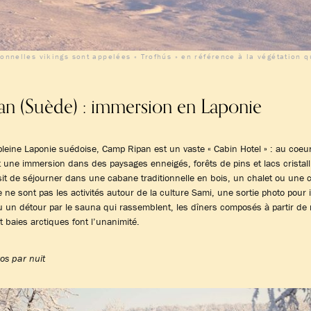
ionnelles vikings sont appelées « Trofhús » en référence à la végétation q
n (Suède) : immersion en Laponie
pleine Laponie suédoise, Camp Ripan est un vaste « Cabin Hotel » : au coeu
t une immersion dans des paysages enneigés, forêts de pins et lacs cristall
it de séjourner dans une cabane traditionnelle en bois, un chalet ou une 
e sont pas les activités autour de la culture Sami, une sortie photo pour 
u un détour par le sauna qui rassemblent, les dîners composés à partir de
t baies arctiques font l’unanimité.
os par nuit