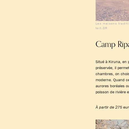
Les maisons tradit
toit.DR
Camp Ripa
Situé à Kiruna, en 
préservée, il perme
chambres, on chois
moderne. Quand ce n
aurores boréales o
poisson de rivière e
À partir de 275 eur