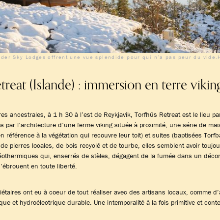
der Sky Lodges offrent une vue splendide pour qui n’a pas peur du vide
treat (Islande) : immersion en terre vikin
res ancestrales, à 1 h 30 à l’est de Reykjavik, Torfhús Retreat est le lieu par
 par l’architecture d’une ferme viking située à proximité, une série de mai
 référence à la végétation qui recouvre leur toit) et suites (baptisées Torfba
 de pierres locales, de bois recyclé et de tourbe, elles semblent avoir toujou
othermiques qui, enserrés de stèles, dégagent de la fumée dans un décor
’ébrouent en toute liberté.
riétaires ont eu à coeur de tout réaliser avec des artisans locaux, comme d’
que et hydroélectrique durable. Une intemporalité à la fois primitive et con