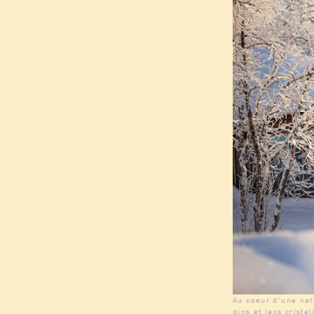
Au coeur d’une na
pins et lacs crist