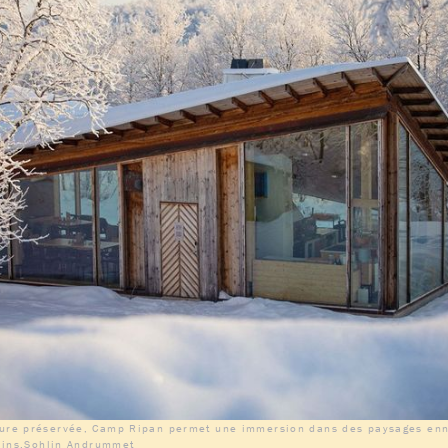
ture préservée, Camp Ripan permet une immersion dans des paysages enne
allins.Sohlin Andrummet