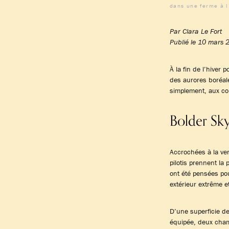
dans une ferme à l’
Par Clara Le Fort
Publié le 10 mars 
À la fin de l’hiver
des aurores boréale
simplement, aux co
Bolder Sky
Accrochées à la ve
pilotis prennent la
ont été pensées pou
extérieur extrême e
D’une superficie d
équipée, deux chamb