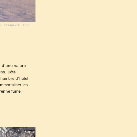
ui recouvre leur
r d’une nature
ins. Côté
chambre d’hôtel
immortaliser les
 renne fumé,