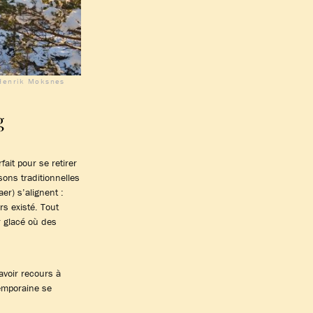
.Henrik Moksnes
g
fait pour se retirer
sons traditionnelles
er) s’alignent :
rs existé. Tout
 glacé où des
avoir recours à
temporaine se