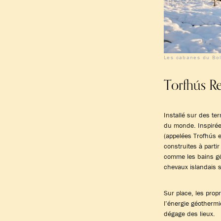
Les cabanes du Bol
Torfhús Re
Installé sur des ter
du monde. Inspirées
(appelées Trofhús en
construites à partir
comme les bains gé
chevaux islandais s
Sur place, les prop
l’énergie géothermi
dégage des lieux.