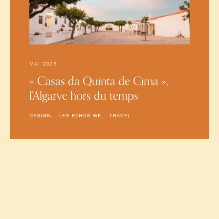
MAI 2025
« Casas da Quinta de Cima »,
l’Algarve hors du temps
DESIGN
LES ECHOS WE
TRAVEL