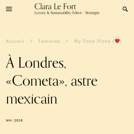
Accueil
Features
My Food Picks (
)
À Londres,
«Cometa», astre
mexicain
MAI 2026