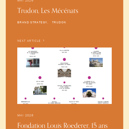
MAI 2026
Trudon, Les Mécénats
BRAND STRATEGY
TRUDON
NEXT ARTICLE
MAI 2026
Fondation Louis Roederer, 15 ans