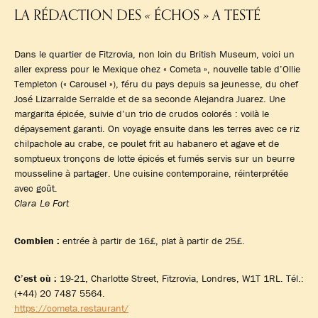
LA RÉDACTION DES
ÉCHOS
A TESTÉ
«
»
Dans le quartier de Fitzrovia, non loin du British Museum, voici un
aller express pour le Mexique chez « Cometa », nouvelle table d’Ollie
Templeton (« Carousel »), féru du pays depuis sa jeunesse, du chef
José Lizarralde Serralde et de sa seconde Alejandra Juarez. Une
margarita épicée, suivie d’un trio de crudos colorés : voilà le
dépaysement garanti. On voyage ensuite dans les terres avec ce riz
chilpachole au crabe, ce poulet frit au habanero et agave et de
somptueux tronçons de lotte épicés et fumés servis sur un beurre
mousseline à partager. Une cuisine contemporaine, réinterprétée
avec goût.
Clara Le Fort
Combien :
entrée à partir de 16£, plat à partir de 25£.
C’est où :
19-21, Charlotte Street, Fitzrovia, Londres, W1T 1RL. Tél.:
(+44) 20 7487 5564.
https://cometa.restaurant/