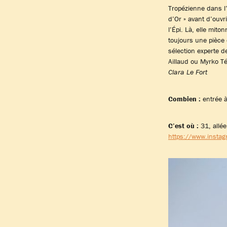
Tropézienne dans l
d’Or » avant d’ouvri
l’Épi. Là, elle mit
toujours une pièce
sélection experte 
Aillaud ou Myrko T
Clara Le Fort
Combien :
entrée à
C’est où :
31, allée
https://www.instag