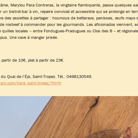
’âme, Marylou Para Contreras, la vingtaine flamboyante, passe quelques sa
r un bistrot-bar à vin, repaire convivial et accessible qui se prolonge en ter
onne des assiettes à partager : houmous de betterave, panisses, œufs mayo s
 de rosbeef à commander pour les gourmands. Les aficionados viennent, e
de quilles locales – entre Fondugues-Pradugues ou Clos des B – et régiona
épus. Une cave à manger prisée.
 partir de 10€, plat à partir de 23€.
 du Quai de l’Épi, Saint-Tropez. Tél.: 0498130549.
ram.com/hera_saint.tropez/?hl=fr