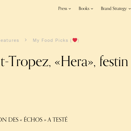
Press
Books
Brand Strategy
Features
My Food Picks (
)
t-Tropez, «Hera», festin 
ON DES
ÉCHOS
A TESTÉ
«
»